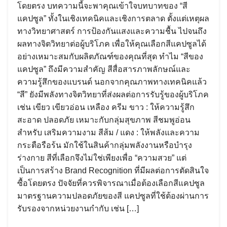
โดยตรง บทความนี้จะพาคุณเข้าใจบทบาทของ “สี
แคปซูล” ทั้งในเชิงเทคนิคและเชิงการตลาด ตั้งแต่เหตุผล
ทางวิทยาศาสตร์ การป้องกันแสงและความชื้น ไปจนถึง
ผลทางจิตวิทยาต่อผู้บริโภค เพื่อให้คุณเลือกสีแคปซูลได้
อย่างเหมาะสมกับผลิตภัณฑ์ของคุณที่สุด ทำไม “สีของ
แคปซูล” ถึงมีความสำคัญ สีสื่อสารภาพลักษณ์และ
ความรู้สึกของแบรนด์ นอกจากคุณภาพทางเทคนิคแล้ว
“สี” ยังมีพลังทางจิตวิทยาที่ส่งผลต่อการรับรู้ของผู้บริโภค
เช่น เขียว เขียวอ่อน เหลือง ครีม ขาว : ให้ความรู้สึก
สะอาด ปลอดภัย เหมาะกับกลุ่มสุขภาพ สีชมพูอ่อน
สำหรับ เสริมความงาม สีส้ม / แดง : ให้พลังและความ
กระตือรือร้น มักใช้ในสินค้ากลุ่มพลังงานหรือบำรุง
ร่างกาย สีที่เลือกจึงไม่ใช่เพียงเพื่อ “ความสวย” แต่
เป็นการสร้าง Brand Recognition ที่มีผลต่อการตัดสินใจ
ซื้อโดยตรง ปัจจัยที่ควรพิจารณาเมื่อต้องเลือกสีแคปซูล
มาตรฐานความปลอดภัยของสี แคปซูลที่ใช้ต้องผ่านการ
รับรองจากหน่วยงานกำกับ เช่น […]