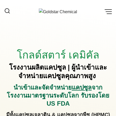
Skip
to
content
โกลด์สตาร์ เคมิคัล
โรงงานผลิตแคปซูล | ผู้นำเข้าและ
จำหน่ายแคปซูลคุณภาพสูง
นำเข้าและจัดจำหน่าย
แคปซูล
จาก
โรงงานมาตรฐานระดับโลก รับรองโดย
US FDA
มีทั้งแคปซูลเจลาติน & แคปซูลจากพืช (HPMC)