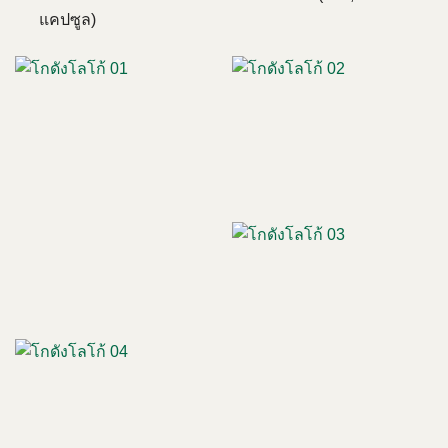
แคปซูล)