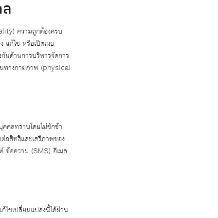
คล
lity) ความถูกต้องครบ
ลง แก้ไข หรือเปิดเผย
งกันด้านการบริหารจัดการ
กันทางกายภาพ (physical
นบุคคลทราบโดยไม่ชักช้า
บต่อสิทธิและเสรีภาพของ
ซต์ ข้อความ (SMS) อีเมล
ไขเปลี่ยนแปลงนี้ได้ผ่าน