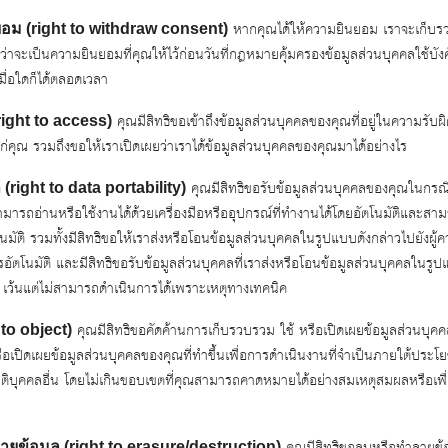
หากคุณได้ให้ความยินยอม เราจะเก็บรว
ม (right to withdraw consent)
ว่าจะเป็นความยินยอมที่คุณให้ไว้ก่อนวันที่กฎหมายคุ้มครองข้อมูลส่วนบุคคลใช้บังค
ื่อใดก็ได้ตลอดเวลา
คุณมีสิทธิขอเข้าถึงข้อมูลส่วนบุคคลของคุณที่อยู่ในความรั
(right to access)
ก่คุณ รวมถึงขอให้เราเปิดเผยว่าเราได้ข้อมูลส่วนบุคคลของคุณมาได้อย่างไร
คุณมีสิทธิขอรับข้อมูลส่วนบุคคลของคุณในกรณีที
(right to data portability)
ามารถอ่านหรือใช้งานได้ด้วยเครื่องมือหรืออุปกรณ์ที่ทำงานได้โดยอัตโนมัติและสาม
โนมัติ รวมทั้งมีสิทธิขอให้เราส่งหรือโอนข้อมูลส่วนบุคคลในรูปแบบดังกล่าวไปยังผู้
รอัตโนมัติ และมีสิทธิขอรับข้อมูลส่วนบุคคลที่เราส่งหรือโอนข้อมูลส่วนบุคคลในรูป
ง เว้นแต่ไม่สามารถดำเนินการได้เพราะเหตุทางเทคนิค
คุณมีสิทธิขอคัดค้านการเก็บรวบรวม ใช้ หรือเปิดเผยข้อมูลส่วนบุค
 to object)
อเปิดเผยข้อมูลส่วนบุคคลของคุณที่ทำขึ้นเพื่อการดำเนินงานที่จำเป็นภายใต้ปร
ติบุคคลอื่น โดยไม่เกินขอบเขตที่คุณสามารถคาดหมายได้อย่างสมเหตุสมผลหรือเพื
Search
คุณมีสิทธิขอลบหรือทำลายข้
Search
ยข้อมูล (right to erasure/destruction)