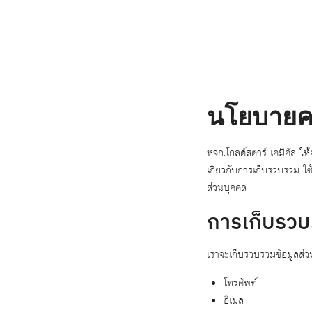
Skip
to
content
นโยบายคว
หจก.โกลด์สตาร์ เคมิคัล ใ
เกี่ยวกับการเก็บรวบรวม ใช
ส่วนบุคคล
การเก็บรวบ
เราจะเก็บรวบรวมข้อมูลส่วน
โทรศัพท์
อีเมล