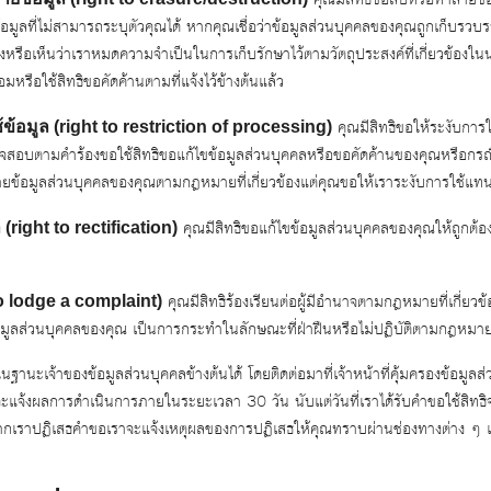
for:
้อมูลที่ไม่สามารถระบุตัวคุณได้ หากคุณเชื่อว่าข้อมูลส่วนบุคคลของคุณถูกเก็บรวบร
งหรือเห็นว่าเราหมดความจำเป็นในการเก็บรักษาไว้ตามวัตถุประสงค์ที่เกี่ยวข้องในน
หรือใช้สิทธิขอคัดค้านตามที่แจ้งไว้ข้างต้นแล้ว
คุณมีสิทธิขอให้ระงับการใ
ข้อมูล (right to restriction of processing)
รวจสอบตามคำร้องขอใช้สิทธิขอแก้ไขข้อมูลส่วนบุคคลหรือขอคัดค้านของคุณหรือกรณ
ยข้อมูลส่วนบุคคลของคุณตามกฎหมายที่เกี่ยวข้องแต่คุณขอให้เราระงับการใช้แท
คุณมีสิทธิขอแก้ไขข้อมูลส่วนบุคคลของคุณให้ถูกต้อง
(right to rectification)
คุณมีสิทธิร้องเรียนต่อผู้มีอำนาจตามกฎหมายที่เกี่ยวข้
 to lodge a complaint)
อมูลส่วนบุคคลของคุณ เป็นการกระทำในลักษณะที่ฝ่าฝืนหรือไม่ปฏิบัติตามกฎหมายที่
ฐานะเจ้าของข้อมูลส่วนบุคคลข้างต้นได้ โดยติดต่อมาที่เจ้าหน้าที่คุ้มครองข้อมู
จะแจ้งผลการดำเนินการภายในระยะเวลา 30 วัน นับแต่วันที่เราได้รับคำขอใช้สิ
ี้ หากเราปฏิเสธคำขอเราจะแจ้งเหตุผลของการปฏิเสธให้คุณทราบผ่านช่องทางต่าง ๆ