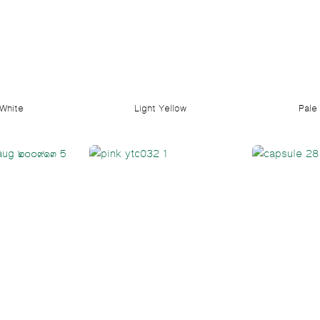
Search
Search
for:
White
Light Yellow
Pale