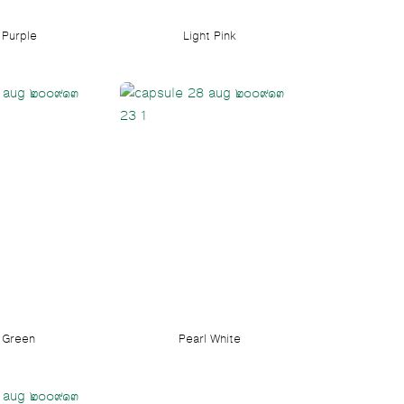
 Purple
Light Pink
 Green
Pearl White