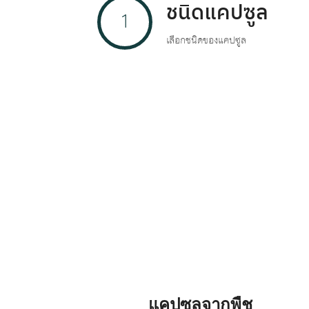
ชนิดแคปซูล
1
เลือกชนิดของแคปซูล
แคปซูลจากพืช