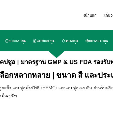
หน้าแรก
เกี่ย
ชนิดแคปซูล
พิมพ์แคปซูล
สีแคปซูล
ขนาดแคปซูล
้แคปซูล | มาตรฐาน GMP & US FDA รองรับท
เลือกหลากหลาย | ขนาด สี และปร
ซูลแข็ง แคปซูลมังสวิรัติ (HPMC) และแคปซูลเจลาติน สำหรับผล
งมืออาชีพ