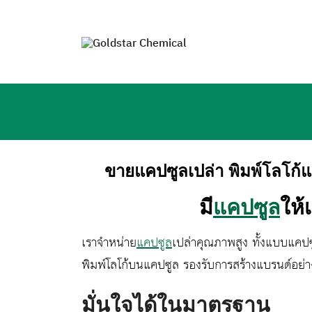
Skip
to
content
ขายแคปซูลเปล่า พิมพ์โลโก
มี
แคปซูล
ให้
เราจำหน่าย
แคปซูล
เปล่าคุณภาพสูง ทั้งแบบแคป
พิมพ์โลโก้บนแคปซูล รองรับการสร้างแบรนด์อย่า
มั่นใจได้ในมาตรฐาน