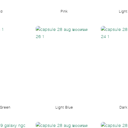
ed
Pink
Light
 Green
Light Blue
Dark