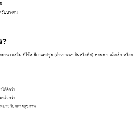
ณี
หรับบางคน
ร?
ออาหารเสริม ที่ใช้เปลือกแคปซูล (ทำจากเจลาตินหรือพืช) ห่อผงยา เม็ดเล็ก หรื
ได้ดีกว่า
ดเร็วกว่า
 เหมาะกับตลาดสุขภาพ