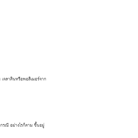
น เจลาตินหรือพอลิเมอร์จาก
รณี อย่างไรก็ตาม ขึ้นอยู่