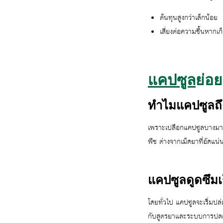
ต้นทุนสูงกว่าเล็กน้อย
เสี่ยงต่อความชื้นหากเก็
แคปซูล
ย่อย
ทำไมแคปซูลถึง
เพราะเปลือกแคปซูลบางมาก 
พืช ต่างจากเม็ดยาที่อัดแน่น
แคปซูลดูดซึมเ
โดยทั่วไป แคปซูลจะเริ่มปล
กับสูตรยาและระบบการปลด