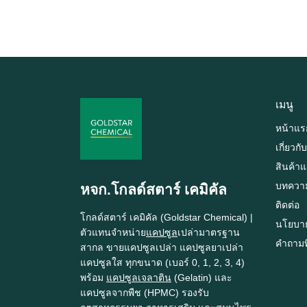
เมนู
หน้าแร
เกี่ยวกั
สินค้า
บทควา
หจก.โกลด์สตาร์ เคมิคัล
ติดต่อ
โกลด์สตาร์ เคมิคัล (Goldstar Chemical) |
นโยบาย
ตัวแทนจำหน่าย
แคปซูล
เปล่ามาตรฐาน
คำถามท
สากล ขายแคปซูลเปล่า แคปซูลยาเปล่า
แคปซูลใส ทุกขนาด (เบอร์ 0, 1, 2, 3, 4)
พร้อม
แคปซูลเจลาติน
(Gelatin) และ
แคปซูลจากพืช (HPMC) รองรับ