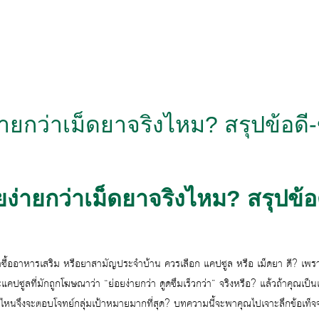
ยกว่าเม็ดยาจริงไหม? สรุปข้อดี-ข้
ง่ายกว่าเม็ดยาจริงไหม? สรุปข้อดี
ซื้ออาหารเสริม หรือยาสามัญประจำบ้าน ควรเลือก แคปซูล หรือ เม็ดยา ดี? เพร
ปซูลที่มักถูกโฆษณาว่า “ย่อยง่ายกว่า ดูดซึมเร็วกว่า” จริงหรือ? แล้วถ้าคุณเป็น
ไหนจึงจะตอบโจทย์กลุ่มเป้าหมายมากที่สุด? บทความนี้จะพาคุณไปเจาะลึกข้อเท็จจร