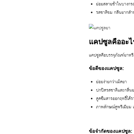
ย่อยสลายช้าในบางกร
รสชาติขม กลืนยากสำ
แคปซูลคืออะไ
แคปซูลคือบรรจุภัณฑ์ยาหรื
ข้อดีของแคปซูล:
ย่อยง่ายกว่าเม็ดยา
ปกปิดรสชาติและกลิ่นยา
ดูดซึมสารออกฤทธิ์ได้รว
ภาพลักษณ์ดูพรีเมียม
ข้อจำกัดของแคปซูล: