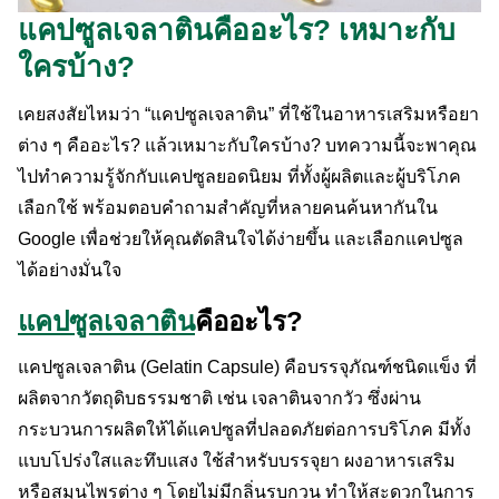
แคปซูลเจลาตินคืออะไร? เหมาะกับ
ใครบ้าง?
เคยสงสัยไหมว่า “แคปซูลเจลาติน” ที่ใช้ในอาหารเสริมหรือยา
ต่าง ๆ คืออะไร? แล้วเหมาะกับใครบ้าง? บทความนี้จะพาคุณ
ไปทำความรู้จักกับแคปซูลยอดนิยม ที่ทั้งผู้ผลิตและผู้บริโภค
เลือกใช้ พร้อมตอบคำถามสำคัญที่หลายคนค้นหากันใน
Google เพื่อช่วยให้คุณตัดสินใจได้ง่ายขึ้น และเลือกแคปซูล
ได้อย่างมั่นใจ
แคปซูลเจลาติน
คืออะไร?
แคปซูลเจลาติน (Gelatin Capsule) คือบรรจุภัณฑ์ชนิดแข็ง ที่
ผลิตจากวัตถุดิบธรรมชาติ เช่น เจลาตินจากวัว ซึ่งผ่าน
กระบวนการผลิตให้ได้แคปซูลที่ปลอดภัยต่อการบริโภค มีทั้ง
แบบโปร่งใสและทึบแสง ใช้สำหรับบรรจุยา ผงอาหารเสริม
หรือสมุนไพรต่าง ๆ โดยไม่มีกลิ่นรบกวน ทำให้สะดวกในการ