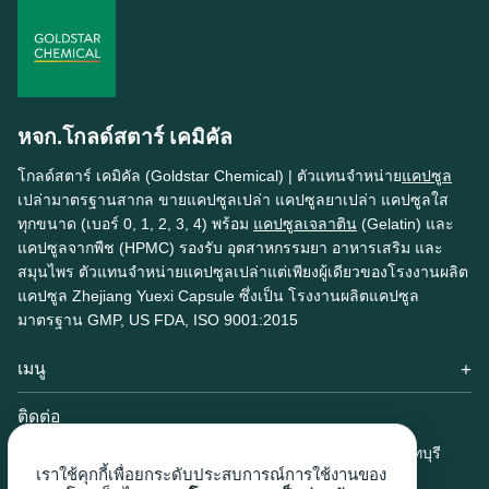
หจก.โกลด์สตาร์ เคมิคัล
โกลด์สตาร์ เคมิคัล (Goldstar Chemical) | ตัวแทนจำหน่าย
แคปซูล
เปล่ามาตรฐานสากล ขายแคปซูลเปล่า แคปซูลยาเปล่า แคปซูลใส
ทุกขนาด (เบอร์ 0, 1, 2, 3, 4) พร้อม
แคปซูลเจลาติน
(Gelatin) และ
แคปซูลจากพืช (HPMC) รองรับ อุตสาหกรรมยา อาหารเสริม และ
สมุนไพร ตัวแทนจำหน่ายแคปซูลเปล่าแต่เพียงผู้เดียวของโรงงานผลิต
แคปซูล Zhejiang Yuexi Capsule ซึ่งเป็น โรงงานผลิตแคปซูล
มาตรฐาน GMP, US FDA, ISO 9001:2015
เมนู
หน้าแรก
ติดต่อ
เกี่ยวกับเรา
ที่อยู่ :
42/9 หมู่ที่ 7 ตำบลละหาร อำเภอบางบัวทอง จังหวัดนนทบุรี
สินค้าและบริการ
เราใช้คุกกี้เพื่อยกระดับประสบการณ์การใช้งานของ
11110
บทความ